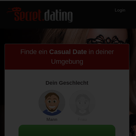
Login
Finde ein
Casual Date
in
deiner
Umgebung
Dein Geschlecht
Mann
Frau
WEITER